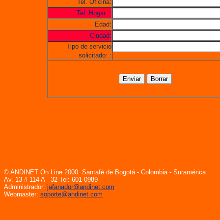
Tel. Oficina:
Tel. Hogar: :
Edad:
Ciudad:
Tipo de servicio
solicitado: :
© ANDINET On Line 2000. Santafé de Bogotá - Colombia - Suramérica.
Av. 13 # 114 A - 32 Tel: 601-0989
Administrador:
jafanador@andinet.com
Webmaster:
soporte@andinet.com